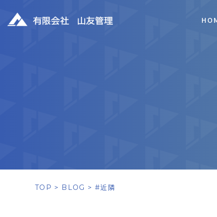
HO
TOP
BLOG
#近隣