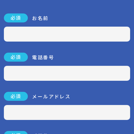
現
現
現
入力画面
確認画面
完了画面
在
在
在
表
表
表
必須
お名前
示
示
示
さ
さ
さ
れ
れ
れ
て
て
て
い
い
い
る
る
る
必須
電話番号
画
画
画
面
面
面
で
で
で
す。
す。
す。
必須
メールアドレス