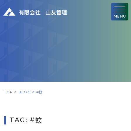
MENU
TOP
BLOG
#蚊
TAG: #蚊