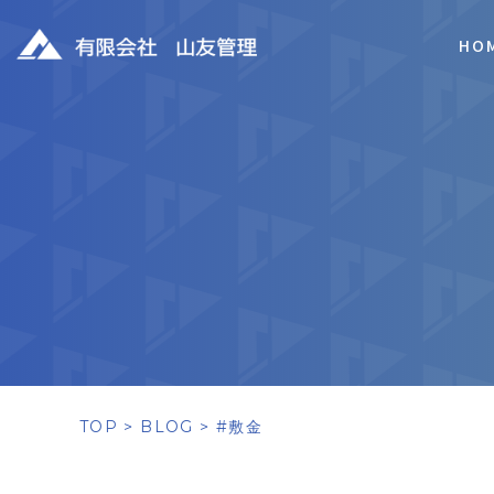
HO
TOP
BLOG
#敷金