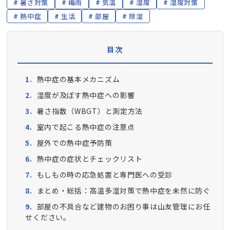
暑さ対策
梅雨
気温
湿度
湿度対策
熱中症
生活
部屋
除湿
目次
熱中症の基本メカニズム
湿度が及ぼす熱中症への影響
暑さ指数（WBGT）と測定方法
室内で起こる熱中症の注意点
屋外での熱中症予防策
熱中症の症状とチェックリスト
もしもの時の応急処置と専門医への受診
まとめ・総括：高温多湿対策で熱中症を未然に防ぐ
部屋の不具合など建物のお困り事は山友管理にお任
せください。