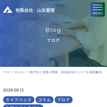
MENU
B
l
o
g
ブログ
TOP
BLOG
熱中症と湿度の関係：高温多湿のリスクを徹底解説
2026.06.12
ライフハック
コラム
ブログ