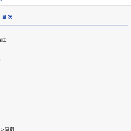
目次
理由
ン
ン事例