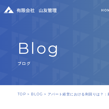
HO
B
l
o
g
ブログ
TOP
BLOG
アパート経営における利回りは？：