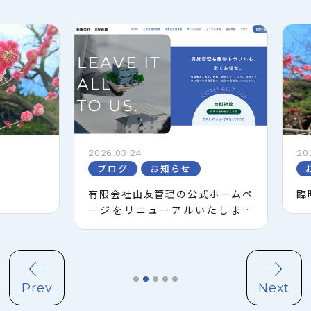
2026.03.24
2025.1
ブログ
お知らせ
お知
有限会社山友管理の公式ホームペ
臨時
ージをリニューアルいたしまし
た！