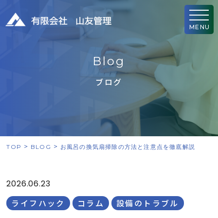
MENU
B
l
o
g
ブログ
TOP
BLOG
お風呂の換気扇掃除の方法と注意点を徹底解説
2026.06.23
ライフハック
コラム
設備のトラブル