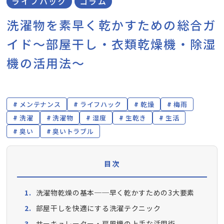
ライフハック
コラム
洗濯物を素早く乾かすための総合ガ
イド～部屋干し・衣類乾燥機・除湿
機の活用法～
メンテナンス
ライフハック
乾燥
梅雨
洗濯
洗濯物
湿度
生乾き
生活
臭い
臭いトラブル
目次
洗濯物乾燥の基本──早く乾かすための3大要素
部屋干しを快適にする洗濯テクニック
サーキュレーター・扇風機の上手な活用術