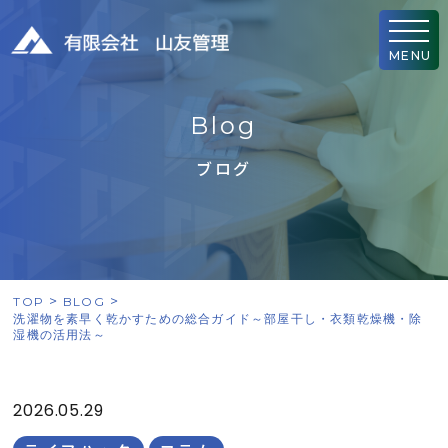
MENU
B
l
o
g
ブログ
TOP
BLOG
洗濯物を素早く乾かすための総合ガイド～部屋干し・衣類乾燥機・除
湿機の活用法～
2026.05.29