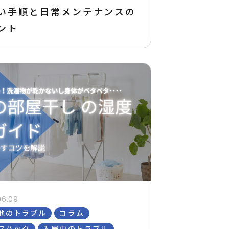
い手順と日常メンテナンスの
ント
06.09
他のトラブル
コラム
フハック
入居中のトラブル