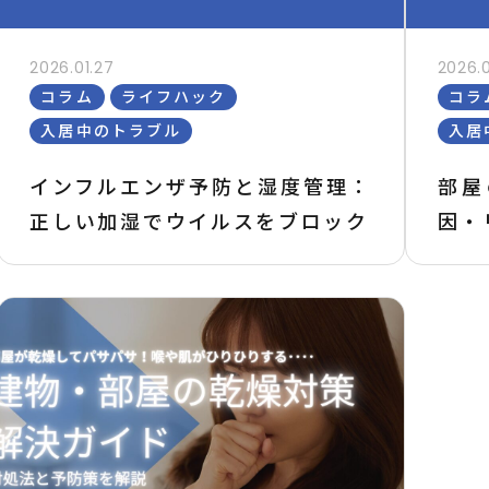
2026.01.27
2026.0
コラム
ライフハック
コラ
入居中のトラブル
入居
インフルエンザ予防と湿度管理：
部屋
正しい加湿でウイルスをブロック
因・