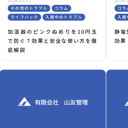
2026.02.27
2026.0
その他のトラブル
コラム
コラ
ライフハック
入居中のトラブル
入居
加湿器のピンクぬめりを10円玉
静電
で防ぐ？効果と安全な使い方を徹
効果
底解説